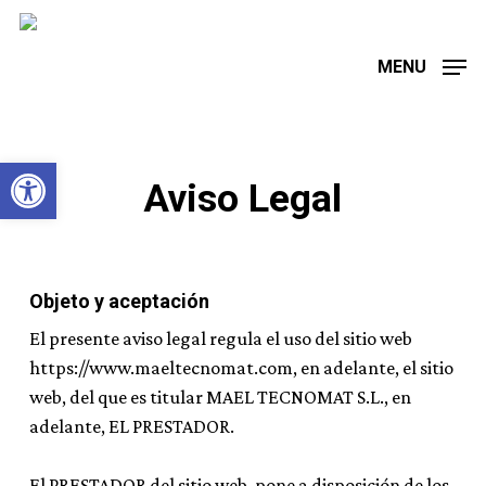
Skip
to
MENU
main
content
Abrir barra de herramientas
Aviso Legal
Objeto y aceptación
El presente aviso legal regula el uso del sitio web
https://www.maeltecnomat.com, en adelante, el sitio
web, del que es titular MAEL TECNOMAT S.L., en
adelante, EL PRESTADOR.
El PRESTADOR del sitio web, pone a disposición de los